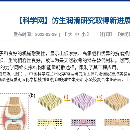
【科学网】仿生润滑研究取得新进
发布时间：2022-03-29 | 【
大
中
小
】 | 【
打印
】 【
关闭
子和良好的机械耐受性，显示出低摩擦、高承载和优异的抗磨损
低、生物相容性良好，被认为是天然软骨的潜在替代材料。然而
效的力学网络支撑结构和能量耗散途径，限制了其工程应用。
制启发（图1），中国科学院兰州化学物理研究所固体润滑国家重点实验
策略，将聚电解质刷层化学接枝到3D打印的弹性体支架-水凝胶复合体亚表面