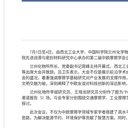
7
月
1
日至
4
日，由西北工业大学、中国科学院兰州化学物
院先进润滑与密封材料研究中心承办的第二届中欧摩擦学会
兰州化物所所长、党委副书记周峰主持开幕式，西北工
等出席大会并致辞。吕卫东表示，大会不仅是展示前沿学术
会的盛况，着重强调摩擦学基础研究对产业发展的支撑作用
文明交融为喻，深刻阐释了中欧友谊对科技创新的深远影响
兰州化物所李斌研究员、王晓龙研究员分别作了题为“
P
邀请报告
32
场。与会专家分别围绕交通摩擦学、工业摩擦
探讨。
此次会议，不仅为中欧摩擦学领域专家学者搭建了高水
思路，为解决能源节约、环境保护等贡献了智慧方案。同时