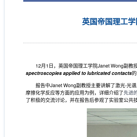
英国帝国理工学院
12
月
1
日，英国帝国理工学院Janet Won
spectroscopies applied to lubricated contacts
的
报告中
Janet Wong
副教授主要讲解了激光
-
光谱
摩擦化学反应等方面的应用为例，详细介绍了
先进
了积极的交流讨论，并在报告后参观了实验室公共