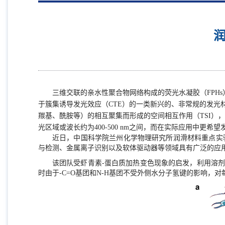
三维交联的亲水性聚合物网络构成的荧光水凝胶（FPH
于簇集诱导发光效应（CTE）的一类新兴的、非常规的发光
羰基、酰胺等）的相互聚集而形成的空间相互作用（TSI）
光区域或波长约为400-500 nm之间，而在实际应用中更
近日，中国科学院兰州化学物理研究所润滑材料重点实
与检测、金属离子识别以及软体驱动器等领域具有广泛的应
该团队受虾青素-蛋白质加热变色现象的启发，利用溶剂
时由于-C=O基团和N-H基团不受外侧水分子氢键的影响，