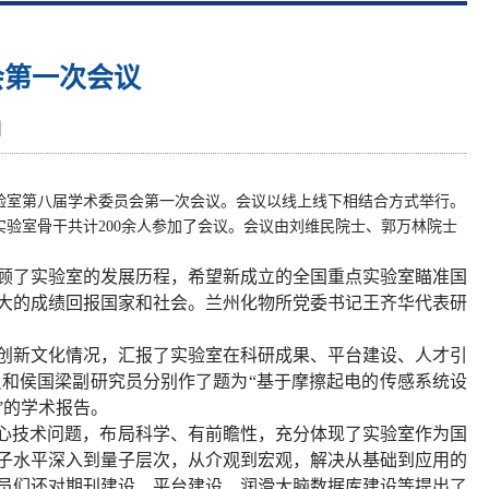
会第一次会议
】
验室第八届学术委员会第一次会议。会议以线上线下相结合方式举行。
实验室骨干共计
200
余人参加了会议。会议由刘维民院士、郭万林院士
顾了实验室的发展历程，希望新成立的全国重点实验室瞄准国
大的成绩回报国家和社会。兰州化物所党委书记王齐华代表研
创新文化情况，汇报了实验室在科研成果、平台建设、人才引
和侯国梁副研究员分别作了题为“基于摩擦起电的传感系统设
”的学术报告。
核心技术问题，布局科学、有前瞻性，充分体现了实验室作为国
子水平深入到量子层次，从介观到宏观，解决从基础到应用的
员们还对期刊建设、平台建设、润滑大脑数据库建设等提出了