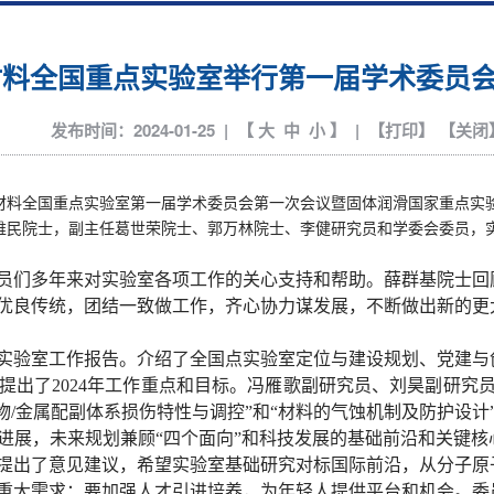
材料全国重点实验室举行第一届学术委员
发布时间：2024-01-25 | 【
大
中
小
】 | 【
打印
】 【
关闭
材料全国重点实验室第一届学术委员会第一次会议暨固体润滑国家重点实
维民院士，副主任葛世荣院士、郭万林院士、李健研究员和学委会委员，
们多年来对实验室各项工作的关心支持和帮助。薛群基院士回
优良传统，团结一致做工作，齐心协力谋发展，不断做出新的更
实验室工作报告。介绍了全国点实验室定位与建设规划、党建与
提出了
2024
年工作重点和目标。冯雁歌副研究员、刘昊副研究员
物/金属配副体系损伤特性与调控”和“材料的气蚀机制及防护设计
进展，未来规划兼顾“四个面向”和科技发展的基础前沿和关键
提出了意见建议，希望实验室基础研究对标国际前沿，从分子原
重大需求；要加强人才引进培养，为年轻人提供平台和机会。委