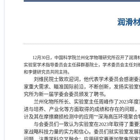
润滑
12月30
日，中国科学院兰州化学物理研究所召开了润滑
实验室学术指导委员会主任薛群基院士，学术委员会主任刘
和李健研究员共同主持。
刘维民院士致欢迎词，他代表学术委员会感谢委员
家重大需求、瞄准国际前沿，不断创新，发扬实验室
究所为新一届学委会委员颁发了聘书。
兰州化物所所长、实验室主任周峰作了
2023
年度
进与培养、产业化等方面取得的成绩和存在的问题，
计及其在摩擦磨损检测中的应用”“深海高压环境聚合
与会委员们一致认为实验室在
2023
年取得了重要
家战略科技力量的实力和信心。委员们就实验室发展
问题，注重学科交叉融合；应用研究要更加聚焦国家