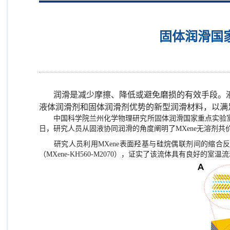
固体润滑国
润滑是减少摩擦、降低或避免磨损的有效手段。
液体润滑剂和固体润滑剂优势的新型润滑材料，以满
中国科学院兰州化学物理研究所固体润滑国家重点实验室
日，研究人员从固液协同润滑的角度阐明了
MXene
无溶剂共
研究人员利用
MXene
表面羟基与硅烷偶联剂间的缩合
（
MXene-KH560-M2070
），证实了该流体具有良好的室温流