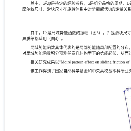
其中，
α和β
是待定的经验参数，
α是
组分晶格的周期，
L
摩尔纹尺寸、滑块尺寸在旋转体系中对势能起伏
U
的定量关
其中，
U
是局域势能函数的振幅（图
3
），
？
是滑块尺
0
异质结都适用（图
4
）。
局域势能函数具体代表的是局部势能随局部配置的分布
对局域势能函数积分预测任意几何构型下的势能起伏，从而
相关研究成果以“
Moiré pattern effect on sliding friction o
该工作得到了国家自然科学基金和中央高校基本科研业