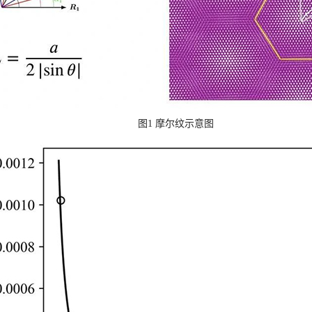
图
1
摩尔纹示意图