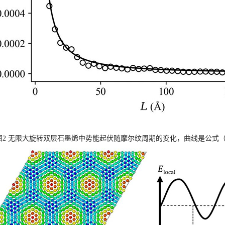
图
2
无限大旋转双层石墨烯中势能起伏随摩尔纹周期的变化，曲线是公式