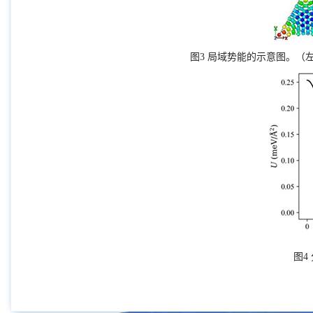
图
3
局域势能的示意图。（左
图
4