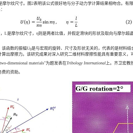
是摩尔纹尺寸。图
2
表明该公式很好地与分子动力学计算结果相吻合。有
系：
寸，
L
是摩尔纹尺寸，
η
则是两者比值，并假定滑块的形状及取向与摩尔超
，该函数的振幅
U
是与宏观的旋转、尺寸及形状无关的，代表的是材料结
0
计算出摩擦力。该研究成果对深入研究二维材料摩擦性能具有重要意义，
f two-dimensional materials
”为题发表在
Tribology International
上。齐卫宏教
务费的资助。