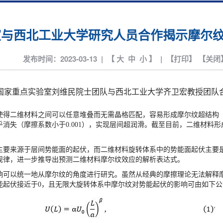
室与西北工业大学研究人员合作揭示摩尔
发布时间：2023-03-13 | 【
大
中
小
】 | 【
打印
】 【
关闭
国家重点实验室刘维民院士团队与西北工业大学齐卫宏教授团队
得二维材料之间可以任意堆叠而无需晶格匹配，容易形成摩尔纹超结构
乎消失（摩擦系数小于
0.001
），实现层间超润滑。截至目前，二维材料形
要来源于层间势能面的起伏，而二维材料旋转体系中的势能面起伏主要是
规律，进一步推导出预测二维材料摩尔纹效应的解析表达式。
可以统一地从摩尔纹的角度进行研究。虽然从经典的摩擦理论无法解释摩
能起伏接近于
0
，且无限大旋转体系中摩尔纹对势能起伏的影响可由如下公